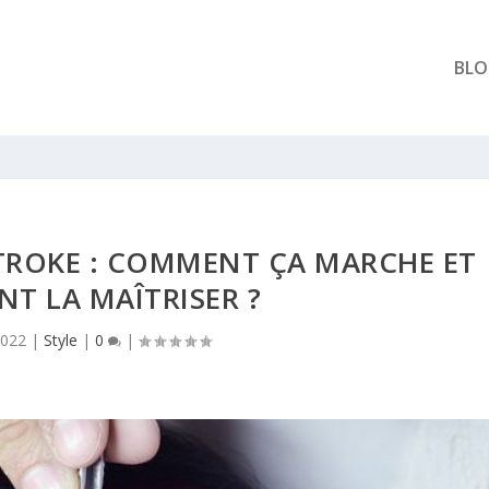
BL
TROKE : COMMENT ÇA MARCHE ET
T LA MAÎTRISER ?
2022
|
Style
|
0
|