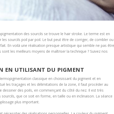
opigmentation des sourcils se trouve le hair stroke. Le terme est en
r les sourcils poil par poil. Le but peut être de corriger, de combler ou
fait. En voilà une réalisation presque artistique qui semble ne pas êtr
ls sont les meilleurs moyens de maîtriser la technique ? Suivez nos
UN EN UTILISANT DU PIGMENT
e dermopigmentation classique en choisissant du pigment et en
ué les traçages et les délimitations de la zone, il faut procéder au
de dessiner des poils, en commençant du côté du nez. Il est très
s sourcils, que ce soit en forme, en taille ou en inclinaison. La séance
lissage plus important.
et nécessiter des réalisations personnelles. La couleur du pigment