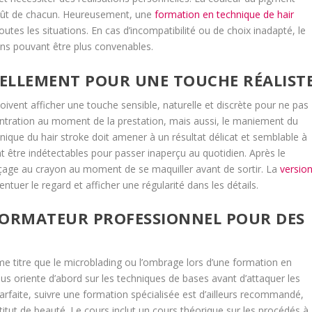
 goût de chacun. Heureusement, une
formation en technique de hair
utes les situations. En cas d’incompatibilité ou de choix inadapté, le
ns pouvant être plus convenables.
UELLEMENT POUR UNE TOUCHE RÉALIST
doivent afficher une touche sensible, naturelle et discrète pour ne pas
tration au moment de la prestation, mais aussi, le maniement du
nique du hair stroke doit amener à un résultat délicat et semblable à
nt être indétectables pour passer inaperçu au quotidien. Après le
raçage au crayon au moment de se maquiller avant de sortir. La
versio
ntuer le regard et afficher une régularité dans les détails.
 FORMATEUR PROFESSIONNEL POUR DES
e titre que le microblading ou l’ombrage lors d’une formation en
s oriente d’abord sur les techniques de bases avant d’attaquer les
arfaite, suivre une formation spécialisée est d’ailleurs recommandé,
titut de beauté. Le cours inclut un cours théorique sur les procédés à