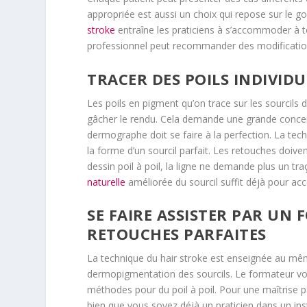
appropriée est aussi un choix qui repose sur le
stroke
entraîne les praticiens à s’accommoder à to
professionnel peut recommander des modificatio
TRACER DES POILS INDIVID
Les poils en pigment qu’on trace sur les sourcils 
gâcher le rendu. Cela demande une grande concen
dermographe doit se faire à la perfection. La tech
la forme d’un sourcil parfait. Les retouches doive
dessin poil à poil, la ligne ne demande plus un t
naturelle
améliorée du sourcil suffit déjà pour acce
SE FAIRE ASSISTER PAR UN
RETOUCHES PARFAITES
La technique du hair stroke est enseignée au mêm
dermopigmentation des sourcils. Le formateur vou
méthodes pour du poil à poil. Pour une maîtrise p
bien que vous soyez déjà un praticien dans un ins